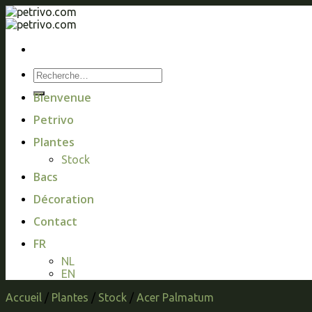
Skip
to
content
Bienvenue
Petrivo
Plantes
Stock
Bacs
Décoration
Contact
FR
NL
EN
Accueil
/
Plantes
/
Stock
/
Acer Palmatum