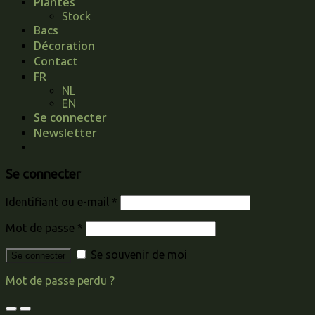
Plantes
Stock
Bacs
Décoration
Contact
FR
NL
EN
Se connecter
Newsletter
Se connecter
Identifiant ou e-mail
*
Mot de passe
*
Se souvenir de moi
Se connecter
Mot de passe perdu ?